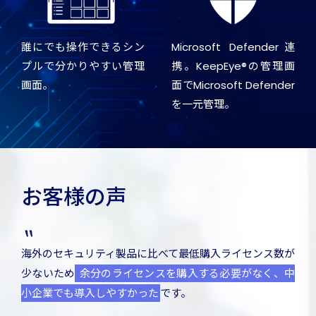
誰にでも操作できるシン
Microsoft Defender連
プルで分かりやすい管理
携。KeepEye®の管理画
画面。
面でMicrosoft Defender
を一元管理。
お客様の声
海外のセキュリティ製品に比べて最低購入ライセンス数が
少ないため
余分のライセンスを購入する必要がなく、中
小企業でも導入しやすかった
です。