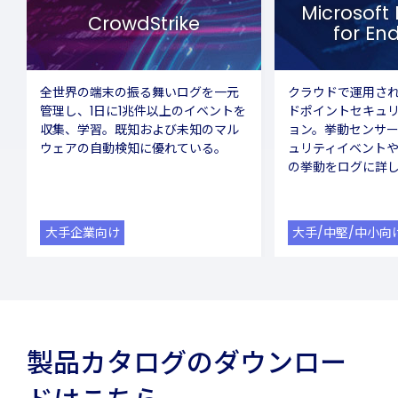
Microsoft
CrowdStrike
for En
全世界の端末の振る舞いログを一元
クラウドで運用さ
管理し、1日に1兆件以上のイベントを
ドポイントセキュ
収集、学習。既知および未知のマル
ョン。挙動センサー
ウェアの自動検知に優れている。
ュリティイベント
の挙動をログに詳
大手企業向け
大手/中堅/中小向
製品カタログのダウンロー